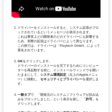
ドライバーをインストールすると、システム拡張がブロ
ックされているというメッセージが表示されます。
これは事実上どの開発者のどのドライバーにも影響する
ため、実際の拡張はドライバーによって異なります。
この例では、ドライバーは「Ploytech GmbH」によって
署名されています。
OK
をクリックします。
ドライバーのインストールを完了するためにコンピュー
ターを再起動する前に、インストールウィンドウを開い
たままにして、
システム環境設定
（左上のAppleメニュ
ー）に移動し、
セキュリティとプライバシー
を選択しま
す。
一般タブ
で、「開発元のシステムソフトウェアが読み込
みをブロックしました」という表示を探し、「
許可
」を
クリックします。