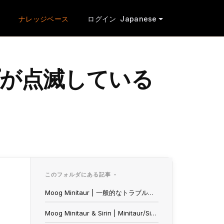
ナレッジベース
ログイン
Japanese
Iランプが点滅している
このフォルダにある記事 -
Moog Minitaur | 一般的なトラブルシューティング
Moog Minitaur & Sirin | Minitaur/SirinをAbletonに同期させるには？