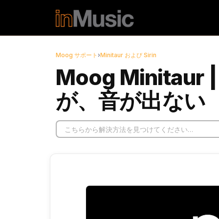
メインコンテンツに移動
Moog サポート
›
Minitaur および Sirin
Moog Minita
が、音が出ない