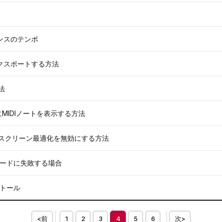
シーケンスのテンポ
ックをエクスポートする方法
法
る際にMIDIノートを表示する方法
dowsでフルスクリーン最適化を無効にする方法
クトのロードに失敗する場合
ストール
<前
1
2
3
4
5
6
次>