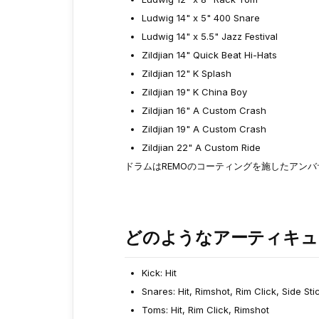
Ludwig 14" x 5" 400 Snare
Ludwig 14" x 5.5" Jazz Festival
Zildjian 14" Quick Beat Hi-Hats
Zildjian 12" K Splash
Zildjian 19" K China Boy
Zildjian 16" A Custom Crash
Zildjian 19" A Custom Crash
Zildjian 22" A Custom Ride
ドラムはREMOのコーティングを施したアン
どのようなアーティキュ
Kick: Hit
Snares: Hit, Rimshot, Rim Click, Side Sti
Toms: Hit, Rim Click, Rimshot