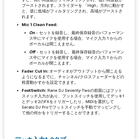
ブーストされます。スライダーを 「High」方向に動かす
と、逆に低域がフィルタリングされ、高域がブーストさ
れます。
Mic 1 Clean Feed:
On
- セットを録音し、最終保存録音のパフォーマン
ス中にマイクを使用する場合、マイク入力 1 からの
ボーカルは聞こえません。
Off
- セットを録音し、最終保存録音のパフォーマン
ス中にマイクを使用する場合、マイク入力 1 からの
ボーカルが聞こえます。
Fader Cut In:
オーディオがアウトプットから聞こえる
ようになるまでに、チャンネル/クロスフェーダーをどの
程度動かすかを設定できます。
FootSwitch:
Rane DJ Seventy-Twoの前面にはフット
スイッチ入力があり、フットスイッチを使用してデッキ1
とデッキ2のFXをトリガーしたり、MIDIを選択して
Serato DJ Proでフットスイッチを手動でマッピングし
て他の何かをトリガーすることができます。