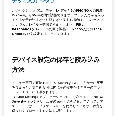
デッキ入力1-2タブ
このセクションでは、デッキ1とデッキ2の
PHONO入力感度
を2.5mVから10mVの間で調整できます。フォノ入力から入っ
てくる信号が強すぎたり弱すぎたりする場合は、このセクシ
ョンで入力レベルを増減できます。また、
Filter
Resonance
を0～100%の間で調整し、Phono入力の
Tone
Crossover
を設定することもできます。
デバイス設定の保存と読み込み
方法
メニュー画面で直接 Rane DJ Seventy-Two ミキサーに変更
を加えると、変更後 5 秒以内にその変更がミキサーのフラッ
シュメモリーに保存されます。
Device Settings
アプリケーションの主な利点は、Rane DJ
Seventy-Twoミキサー設定の保存と読み込みができることで
す。ここでは、アプリケーションを使用してミキサー設定を
保存およびロードする方法を説明します。