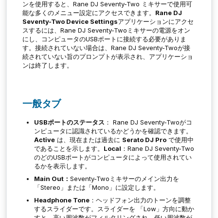
ンを使用すると、Rane DJ Seventy-Two ミキサーで使用可
能な多くのメニュー設定にアクセスできます。
Rane DJ
Seventy-Two Device Settings
アプリケーションにアクセ
スするには、Rane DJ Seventy-Twoミキサーの電源をオン
にし、コンピュータのUSBポートに接続する必要がありま
す。接続されていない場合は、Rane DJ Seventy-Twoが接
続されていない旨のプロンプトが表示され、アプリケーショ
ンは終了します。
一般タブ
USBポートのステータス
： Rane DJ Seventy-Twoがコ
ンピュータに認識されているかどうかを確認できます。
Active
は、現在または過去に
Serato DJ Pro
で使用中
であることを示します。
Local
：Rane DJ Seventy-Two
のどのUSBポートがコンピュータによって使用されてい
るかを表示します。
Main Out：
Seventy-Twoミキサーのメイン出力を
「Stereo」または「Mono」に設定します。
Headphone Tone
：ヘッドフォン出力のトーンを調整
するスライダーです。スライダーを 「Low」方向に動か
すと、高い周波数がフィルタリングされ、低い周波数が