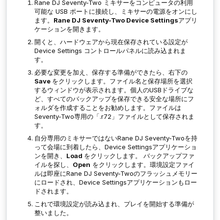
Rane DJ Seventy-Two ミキサーをコンピュータの利用
可能な USB ポートに接続し、ミキサーの電源をオンにし
ます。
Rane DJ Seventy-Two Device Settings
アプリ
ケーションを開きます。
開くと、ハードウェアから現在保存されている設定が
Device Settings
コントロールパネルに読み込まれま
す。
必要な変更を加え、保存する準備ができたら、右下の
Save
をクリックします。ファイル名と保存場所を選択
するウィンドウが表示されます。個人のUSBドライブな
ど、すべてのバックアップを保存できる安全な場所にフ
ォルダを作成することをお勧めします。ファイルは
Seventy-Two専用の「.r72」ファイルとして保存されま
す。
自分専用のミキサーではないRane DJ Seventy-Twoを持
って会場に到着したら、Device Settingsアプリケーショ
ンを開き、
Load
をクリックします。 バックアップファ
イルを探し、
Open
をクリックします。環境設定ファイ
ルは即座にRane DJ Seventy-Twoのフラッシュメモリー
にロードされ、Device Settingsアプリケーションもロー
ドされます。
これで環境設定が読み込まれ、プレイを開始する準備が
整いました。