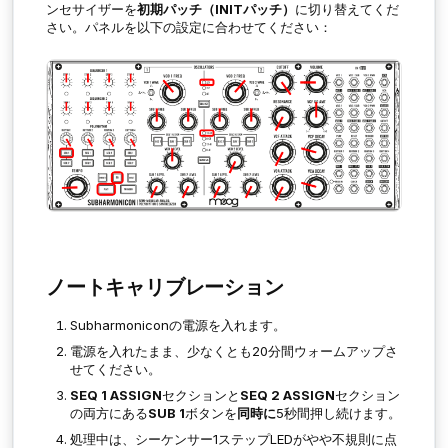
ンセサイザーを
初期パッチ（INITパッチ）
に切り替えてくだ
さい。パネルを以下の設定に合わせてください：
ノートキャリブレーション
Subharmoniconの電源を入れます。
電源を入れたまま、少なくとも20分間ウォームアップさ
せてください。
SEQ 1 ASSIGN
セクションと
SEQ 2 ASSIGN
セクション
の両方にある
SUB 1
ボタンを
同時に
5秒間押し続けます。
処理中は、シーケンサー1ステップLEDがやや不規則に点