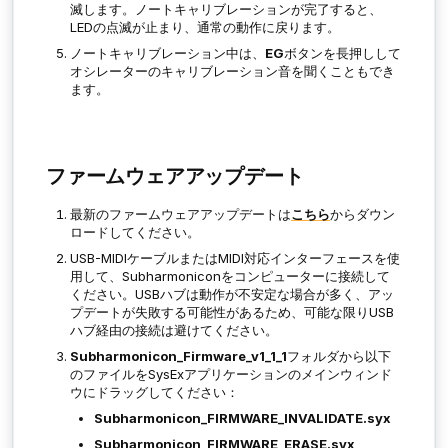
滅します。ノートキャリブレーションが完了すると、
LEDの点滅が止まり、通常の動作に戻ります。
ノートキャリブレーション中は、
EG
ボタンを長押しして
オシレーターのキャリブレーション音を聞くこともでき
ます。
ファームウェアアップデート
最新のファームウェアアップデートは
こちら
からダウン
ロードしてください。
USB-MIDIケーブルまたはMIDI対応インターフェースを使
用して、Subharmoniconをコンピューターに接続して
ください。USBハブは動作が不安定な場合が多く、アッ
プデートが失敗する可能性があるため、可能な限りUSB
ハブ経由の接続は避けてください。
Subharmonicon_Firmware_v1_1_1
フォルダから以下
のファイルをSysExアプリケーションのメインウィンド
ウにドラッグしてください：
Subharmonicon_FIRMWARE_INVALIDATE.syx
Subharmonicon_FIRMWARE_ERASE.syx