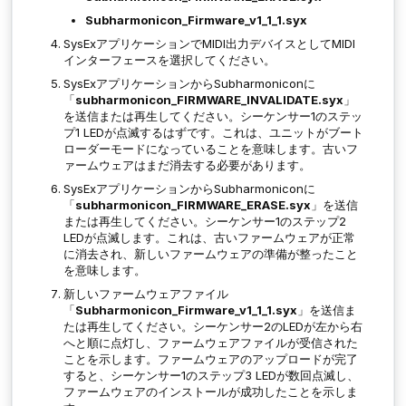
Subharmonicon_Firmware_v1_1_1.syx
SysExアプリケーションでMIDI出力デバイスとしてMIDI
インターフェースを選択してください。
SysExアプリケーションからSubharmoniconに
「
subharmonicon_FIRMWARE_INVALIDATE.syx
」
を送信または再生してください。シーケンサー1のステッ
プ1 LEDが点滅するはずです。これは、ユニットがブート
ローダーモードになっていることを意味します。古いフ
ァームウェアはまだ消去する必要があります。
SysExアプリケーションからSubharmoniconに
「
subharmonicon_FIRMWARE_ERASE.syx
」を送信
または再生してください。シーケンサー1のステップ2
LEDが点滅します。これは、古いファームウェアが正常
に消去され、新しいファームウェアの準備が整ったこと
を意味します。
新しいファームウェアファイル
「
Subharmonicon_Firmware_v1_1_1.syx
」を送信ま
たは再生してください。シーケンサー2のLEDが左から右
へと順に点灯し、ファームウェアファイルが受信された
ことを示します。ファームウェアのアップロードが完了
すると、シーケンサー1のステップ3 LEDが数回点滅し、
ファームウェアのインストールが成功したことを示しま