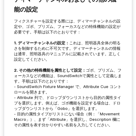
能の設定
フィクスチャーを設定する際には、ディマーチャンネルの設
定や、ゴボ、プリズム、フォーカスなどの特殊機能の設定が
必要です。手順は以下のとおりです：
1. ディマーチャンネルの設定：
これは、照明器具全体の明る
さを制御するために不可欠です。ディマーチャンネルの情報
は通常、照明器具のマニュアルに記載されています。正しく
設定してください。
2. その他の特殊機能を属性として設定：
ゴボ、プリズム、フ
ォーカスなどの機能は、SoundSwitchで属性として定義しま
す。手順は以下のとおりです：
- SoundSwitch Fixture Manager で、
Attribute Cue
コント
ロールを開きます。
-
Attribute
列で、ドロップダウンリストから目的の属性タイ
プを選択します。例えば、ゴボ機能を設定する場合は、ドロ
ップダウンリストから「
Gobo
」を選択します。
- 目的の属性タイプがリストにない場合（例：「
Movement
Macro
」）、まず「
Attribute
」を選択し、Description 欄に
その属性を表す分かりやすい名前を入力してください。