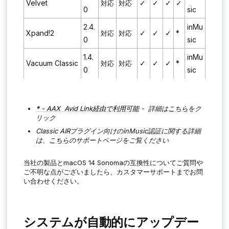
Velvet
✓
✓
✓
✓
対応
対応
0
sic
2.4.
inMu
Xpand!2
✓
✓
✓
*
対応
対応
0
sic
1.4.
inMu
Vacuum Classic
✓
✓
✓
*
対応
対応
0
sic
*
- AAX Avid Link経由で利用可能
- 詳細は
こちら
をク
リック
Classic AIRプラグイン向けのinMusic認証に関する詳細
は、
こちら
のサポートページをご覧ください
当社の製品とmacOS 14 Sonomaの互換性についてご質問や
ご不明な点がございましたら、カスタマーサポートまでお問
い合わせください。
システムが自動的にアップデー