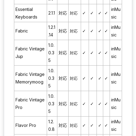
Essential
inMu
2.1.1
対応
✓
✓
✓
✓
対応
Keyboards
sic
1.2.1
inMu
Fabric
対応
✓
✓
✓
✓
対応
.14
sic
1.0.
Fabric Vintage
inMu
0.3
対応
✓
✓
✓
✓
対応
Jup
sic
5
1.0.
Fabric Vintage
inMu
0.3
対応
✓
✓
✓
✓
対応
Memorymoog
sic
5
1.0.
Fabric Vintage
inMu
0.3
対応
✓
✓
✓
✓
対応
Pro
sic
5
1.2.
inMu
Flavor Pro
対応
✓
✓
✓
✓
対応
0.8
sic