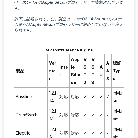
ベースレベルのApple Siliconプロセッサーで実施されていま
す。
以下に記載されていない製品は、macOS 14 Sonomaシステ
ムまたはApple Siliconプロセッサーに対応していないと考え
られます。
AIR Instrument Plugins
App
V
V
Ver
A
認証
Inte
le
S
S
A
製品
sio
A
Typ
l
Silic
T
T
U
n
X
e
on
2
3
1.2.1
inMu
Bassline
対応
✓
✓
✓
✓
対応
.14
sic
1.2.1
inMu
DrumSynth
対応
✓
✓
✓
✓
対応
.14
sic
1.2.1
inMu
Electric
対応
✓
✓
✓
✓
対応
.14
sic