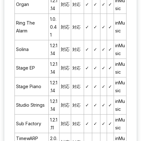
1.2.1
inMu
Organ
対応
✓
✓
✓
✓
対応
.14
sic
1.0.
Ring The
inMu
0.4
対応
✓
✓
✓
✓
対応
Alarm
sic
1
1.2.1
inMu
Solina
対応
✓
✓
✓
✓
対応
.14
sic
1.2.1
inMu
Stage EP
対応
✓
✓
✓
✓
対応
.14
sic
1.2.1
inMu
Stage Piano
対応
✓
✓
✓
✓
対応
.14
sic
1.2.1
inMu
Studio Strings
対応
✓
✓
✓
✓
対応
.14
sic
1.2.1
inMu
Sub Factory
対応
✓
✓
✓
✓
対応
.11
sic
TimewARP
2.0.
inMu