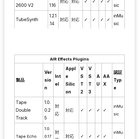
対応
✓
✓
✓
✓
対応
2600 V2
1.16
sic
1.2.1
inMu
TubeSynth
対応
✓
✓
✓
✓
対応
.14
sic
AIR Effects Plugins
Appl
V
V
Ver
認証
Int
e
S
S
A
AA
製品
sio
Typ
el
Silic
T
T
U
X
n
e
on
2
3
Tape
1.0.
対
inMu
Double
0.2
✓
✓
✓
✓
対応
応
sic
Track
5
1.0.
対
inMu
対応
✓
✓
✓
✓
Tape Echo
0.17