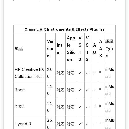
Classic AIR Instruments & Effects Plugins
App
V
V
Ver
A
認証
Int
le
S
S
A
製品
sio
A
Typ
el
Silic
T
T
U
n
X
e
on
2
3
AIR Creative FX
2.0.
inMu
✓
✓
✓
*
対応
対応
Collection Plus
0
sic
1.4.
inMu
Boom
✓
✓
✓
*
対応
対応
0
sic
1.4.
inMu
DB33
✓
✓
✓
*
対応
対応
0
sic
3.2.
inMu
Hybrid 3
✓
✓
✓
✓
対応
対応
0
sic