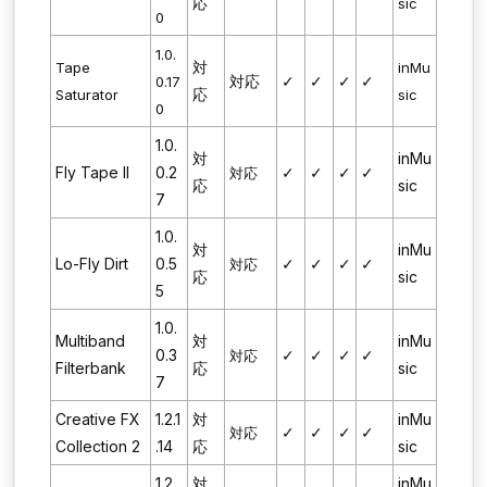
応
sic
0
1.0.
対
Tape
inMu
対応
✓
✓
✓
✓
0.17
応
Saturator
sic
0
1.0.
対
inMu
Fly Tape II
0.2
✓
✓
✓
✓
対応
応
sic
7
1.0.
対
inMu
Lo-Fly Dirt
0.5
✓
✓
✓
✓
対応
応
sic
5
1.0.
Multiband
対
inMu
0.3
✓
✓
✓
✓
対応
Filterbank
応
sic
7
Creative FX
1.2.1
対
inMu
✓
✓
✓
✓
対応
Collection 2
.14
応
sic
1.2.
対
inMu