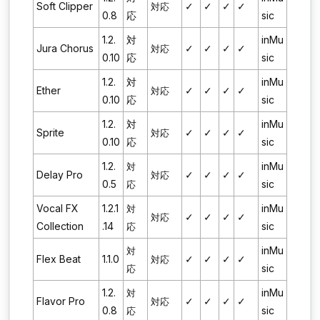
Soft Clipper
✓
✓
✓
✓
対応
0.8
応
sic
1.2.
対
inMu
Jura Chorus
✓
✓
✓
✓
対応
0.10
応
sic
1.2.
対
inMu
Ether
✓
✓
✓
✓
対応
0.10
応
sic
1.2.
対
inMu
Sprite
✓
✓
✓
✓
対応
0.10
応
sic
1.2.
inMu
対
Delay Pro
✓
✓
✓
✓
対応
0.5
sic
応
Vocal FX
1.2.1
inMu
対
✓
✓
✓
✓
対応
Collection
.14
sic
応
inMu
対
Flex Beat
1.1.0
✓
✓
✓
✓
対応
sic
応
1.2.
inMu
対
Flavor Pro
✓
✓
✓
✓
対応
0.8
sic
応