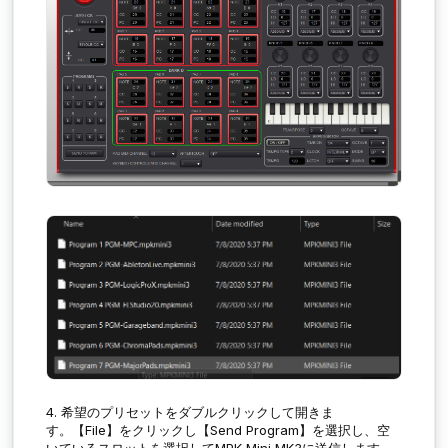
4. 希望の
プリセット
をダブルクリックして開きま
す。
【
File
】をクリックし
【
Send Program
】
を選択し、空
いているスロットを選択してMPK Mini MK3に送信します。