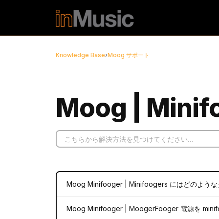
メインコンテンツに移動
Knowledge Base
›
Moog サポート
Moog | Minifo
Moog Minifooger | Minifoogers 
Moog Minifooger | MoogerFooger 電源を m