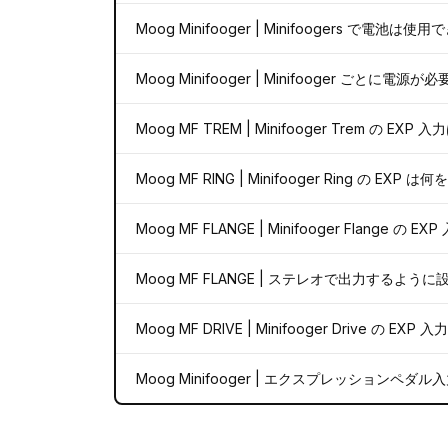
Moog Minifooger | Minifoogers で電池は
Moog Minifooger | Minifooger
Moog MF TREM | Minifooger Trem の
Moog MF RING | Minifooger Ring の E
Moog MF FLANGE | Minifooger Flang
Moog MF FLANGE | ステレオで出力する
Moog MF DRIVE | Minifooger Drive 
Moog Minifooger | エクスプレッショ