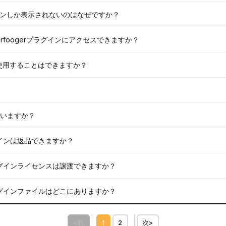
部のプラグインしか表示されないのはなぜですか？
Moogerfoogerプラグインにアクセスできますか？
トを複数使用することはできますか？
応していますか？
erプラグインは返品できますか？
ogerのプラグインライセンスは譲渡できますか？
ogerのプラグインファイルはどこにありますか？
<前
1
2
次>