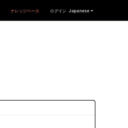
ナレッジベース
ログイン
Japanese