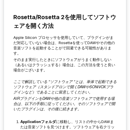
Rosetta/Rosetta 2を使用してソフトウ
ェアを開く方法
Apple Silicon
プロセッサを使用していて、プラグインがま
だ対応していない場合は、Rosettaを使ってDAWやその他の
音楽ソフトを起動することがで回避できる可能性がありま
す。
そのまま実行したときにソフトウェアがうまく動作しない
（あるいはクラッシュする）場合は、この方法を使うと良い
場合がございます。
ここで解説している "ソフトウェア "とは、単体で起動できる
ソフトウェア（スタンドアロンで開くDAWや
SONiVOX
プラ
グインなど）であることに留意してください。
AIRプラグインをDAWや他の音楽ソフトウェアで使用する場
合は、以下の手順に従ってください。そのソフトウェアで開
いたプラグインは、その後に続きます。
Applicationフォルダ
に移動し、リストの中からDAWま
たは音楽ソフトを見つけます。ソフトウェアを右クリッ