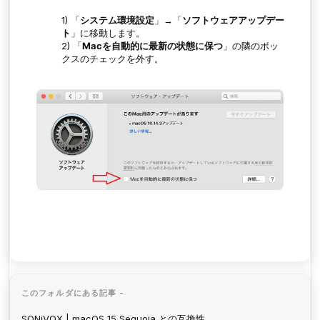
1)
「
システム環境設定
」→「
ソフトウェアアップデー
ト
」に移動します。
2)
「
Macを自動的に最新の状態に保つ
」の隣のボッ
クスのチェックを外す。
このフォルダにある記事 -
SONiVOX | macOS 15 Sequoia との互換性