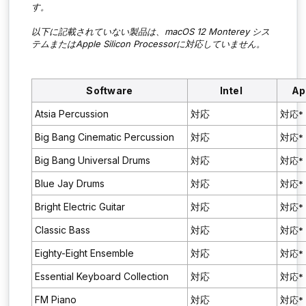
す。
以下に記載されていない製品は、macOS 1
2 Monterey
シス
テムまたはApple Silicon Processorに対応していません。
Software
Intel
Ap
Atsia Percussion
対応
対
応*
Big Bang Cinematic Percussion
対応
対
応*
Big Bang Universal Drums
対応
対
応*
Blue Jay Drums
対応
対
応*
Bright Electric Guitar
対応
対
応*
Classic Bass
対応
対
応*
Eighty-Eight Ensemble
対応
対
応*
Essential Keyboard Collection
対応
対
応*
FM Piano
対応
対
応*