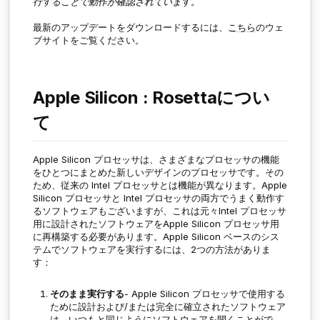
行することで
動作が確認されています。
最新のアップデートをダウンロードするには、
こちら
のウェ
ブサイトをご覧ください。
Apple Silicon : Rosettaについ
て
Apple Silicon
プロセッサは、さまざまなプロセッサの機能
をひとつにまとめた新しいデザインのプロセッサです。その
ため、従来の Intel プロセッサとは機能が異なります。
Apple
Silicon
プロセッサ
と Intel
プロセッサ
の両方でうまく動作す
るソフトウェアもございますが、これは元々Intel プロセッサ
用に設計されたソフトウェアを
Apple Silicon
プロセッサ用
に再構築する必要があります。
Apple Silicon
ベースのシス
テムでソフトウェアを実行するには、2つの方法がありま
す：
そのまま実行する
- Apple Silicon プロセッサで使用する
ために設計および/または完全に確立されたソフトウェア
は、いつもと同じようにソフトウェアを開くことがで