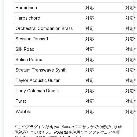
Harmonica
対応
対
応*
Harpsichord
対応
対
応*
Orchestral Companion Brass
対応
対
応*
Session Drums 1
対応
対
応*
Silk Road
対応
対
応*
Solina Redux
対応
対
応*
Stratum Transwave Synth
対応
対
応*
Taylor Acoustic Guitar
対応
対
応*
Tony Coleman Drums
対応
対
応*
Twist
対応
対
応*
Wobble
対応
対
応*
* このプラグインはApple Siliconプロセッサでの使用には標
準対応していません。Rosettaを使用してソフトウェアを実