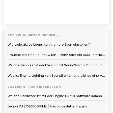
ARTIKEL IN DIESEM ORDNER -
Wie viele aktive Loops kann ich pro Spur einstellen?
Brauche ich eine SoundSwitch-Lizenz oder ein DMX-Interface, um Nanoleaf-Lichtpanels mit Engine DJ-Hardware zu verwenden?
Welche Nanoleaf Produkte sind mit SoundSwitch 2.6 und Engine DJ 2.3 kompatibel?
Was ist Engine Lighting von SoundSwitch und gibt es eine Abonnementgebühr?
VIELLEICHT AUCH INTERESSANT
Welche Hardware ist mit der Engine DJ 2.0 Software kompatibel?
Denon DJ LC6000 PRIME | Häufig gestellte Fragen