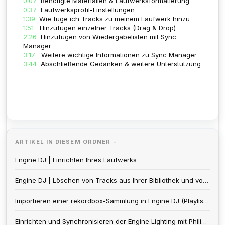
0:07
Benötigte Materialien & Laufwerksformatierung
0:37
Laufwerksprofil-Einstellungen
1:39
Wie füge ich Tracks zu meinem Laufwerk hinzu
1:51
Hinzufügen einzelner Tracks (Drag & Drop)
2:26
Hinzufügen von Wiedergabelisten mit Sync
Manager
3:17
Weitere wichtige Informationen zu Sync Manager
3:44
Abschließende Gedanken & weitere Unterstützung
ARTIKEL IN DIESEM ORDNER -
Engine DJ | Einrichten Ihres Laufwerks
Engine DJ | Löschen von Tracks aus Ihrer Bibliothek und von Ihrem Laufwerk
Importieren einer rekordbox-Sammlung in Engine DJ (Playlists, Hot Cues, Loops, Beat Grid)
Einrichten und Synchronisieren der Engine Lighting mit Philips Hue Smart Lights