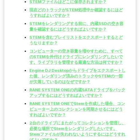
STEMファイルはどこに保存されますか？
現在どのトラックがSTEM処理中か確認するにはど
うすればよいですか？
STEMをレンダリングする前に、内蔵SSDの空き容
量を確認するにはどうすればよいですか？
STEMを含むプレイリストをエクスポートするとど
うなりますか？
コンピューターの空き容量を増やすために、すべて
のSTEMを外付けドライブにレンダリングしたいで
す。ライブラリを管理する最適な方法は何ですか？
Engine DJ Desktopからドライブをエクスポートし
た後、レンダリング済みのトラックやSTEMの一部
が欠落しているのはなぜですか？
RANE SYSTEM ONEの内蔵SATAドライブをバック
アップするにはどうすればよいですか？
RANE SYSTEM ONEでStemを作成した場合、コン
ピューター上のコレクションを同期させるにはどう
すればよいですか？
2台のドライブにまたがってコレクションを管理し、
必要な場所でStemをレンダリングしたいです。
Stemファイルが失われないようにするにはどうすれ
ばよいですか？