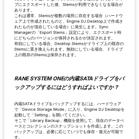
ブにエクスポートした後、Stemsが利用できなくなる場合が
あります。
これは通常、Stemsが複数の場所に存在する場合（ハードウ
ェア上で作成されたものと、Engine DJ Desktop上で作成さ
れたものが混在している場合）に発生します。Sync
Managerの「
Export Stems
」設定により、エクスポート時
にどちらのバージョンが保持されるかが決定されます。
有効にしている場合、Desktop Stemsがドライブ上の既存の
Stemsに置き換えられます。無効にしている場合、ドライブ
上の既存のStemsは保持されます。
RANE SYSTEM ONEの内蔵SATAドライブをバ
ックアップするにはどうすればよいですか？
内蔵SATAドライブをバックアップするには、ハードウェア
で「
Device Storage Mode
」に入り、Engine DJ Desktopを
起動して「Setting」を開いてください。
そこで「
Library Backup
」機能を使用して、現在のデータベ
ースとコレクションのスナップショットを作成します。この
バックアップは、必要に応じていつでも保存・復元が可能で
す。