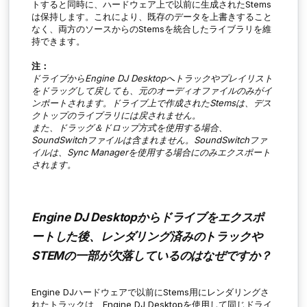
トすると同時に、ハードウェア上で以前に生成されたStems
は保持します。これにより、既存のデータを上書きすること
なく、両方のソースからのStemsを統合したライブラリを維
持できます。
注：
ドライブからEngine DJ Desktopへトラックやプレイリスト
をドラッグして戻しても、元のオーディオファイルのみがイ
ンポートされます。ドライブ上で作成されたStemsは、デス
クトップのライブラリには戻されません。
また、ドラッグ＆ドロップ方式を使用する場合、
SoundSwitchファイルは含まれません。SoundSwitchファ
イルは、Sync Managerを使用する場合にのみエクスポート
されます。
Engine DJ Desktopからドライブをエクスポ
ートした後、レンダリング済みのトラックや
STEMの一部が欠落しているのはなぜですか？
Engine DJハードウェアで以前にStems用にレンダリングさ
れたトラックは、Engine DJ Desktopを使用して同じドライ