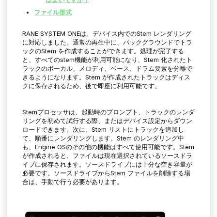
ファイル形式
RANE SYSTEM ONEは、デバイス内での
Stem
レンダリング
に対応しました。通常の再生中に、バックグラウンドでトラ
ックの
Stem
を作成することができます。処理が完了する
と、すべてのstem機能が利用可能になり、
Stem
化されたト
ラックのボーカル、メロディ、ベース、ドラム要素を分離で
きるようになります。
Stem
が作成されたトラックはディス
クに保存されるため、後で即座に利用可能です。
Stemプロセッサは、起動時のプロンプト、トラックのレンダ
リングを初めて試行する際、またはデバイス設定からダウン
ロードできます。次に、
Stem
リストにトラックを追加し
て、順番にレンダリングします。
Stem
のレンダリング中
も、Engine OSのその他の機能はすべて使用可能です。
Stem
が作成されると、ファイルは現在選択されているソースドラ
イブに保存されます。ソースドライブには十分な空き容量が
必要です。ソースドライブから
Stem
ファイルを削除する場
合は、手動で行う必要があります。