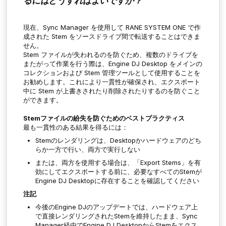
るにはどうすればよいですか？
現在、Sync Manager を使用して RANE SYSTEM ONE で作
成された Stem をソースドライブ間で転送することはできま
せん。
Stem ファイルが失われるのを防ぐため、複数のドライブを
またがって作業を行う際は、Engine DJ Desktop をメインの
コレクションおよび Stem 管理ツールとして使用することを
お勧めします。これにより一貫性が確保され、エクスポート
中に Stem が上書きされたり削除されたりするのを防ぐこと
ができます。
Stemファイルの紛失を防ぐためのベストプラクティス
最も一貫性のある結果を得るには：
Stemのレンダリングは、Desktopかハードウェアのどち
らか一方で行い、両方で実行しない
または、両方を使用する場合は、「Export Stems」を有
効にしてエクスポートする前に、必要なすべてのStemが
Engine DJ Desktopに存在することを確認してください
注記
今後のEngine DJのアップデートでは、ハードウェア上
で直接レンダリングされたStemを維持したまま、Sync
Manager経由でEngine DJ DesktopからStemをエクス